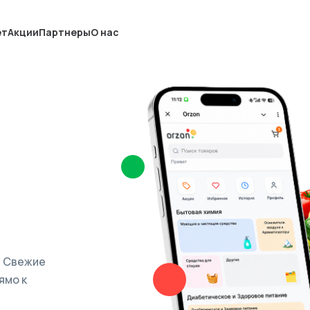
ет
Акции
Партнеры
О нас
. Свежие
ямо к