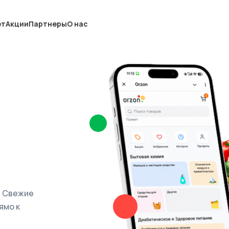
ет
Акции
Партнеры
О нас
. Свежие
ямо к