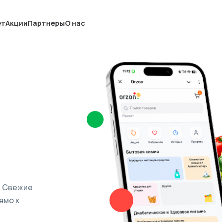
ет
Акции
Партнеры
О нас
. Свежие
ямо к