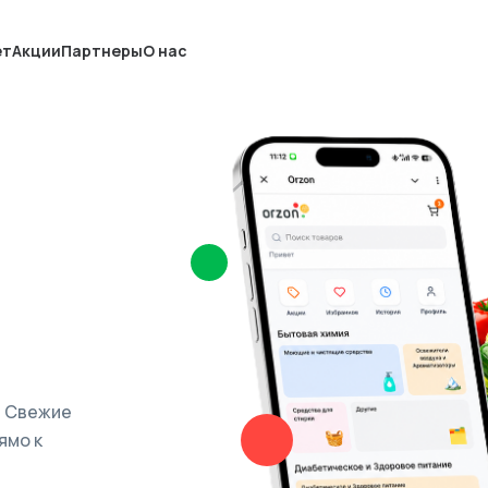
ет
Акции
Партнеры
О нас
. Свежие
ямо к