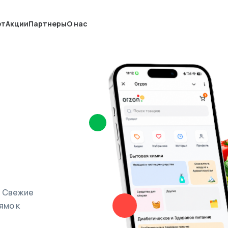
ет
Акции
Партнеры
О нас
. Свежие
ямо к