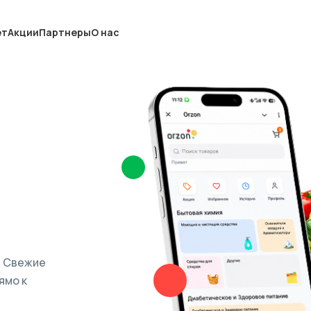
ет
Акции
Партнеры
О нас
. Свежие
ямо к