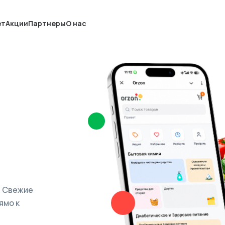
ет
Акции
Партнеры
О нас
. Свежие
ямо к