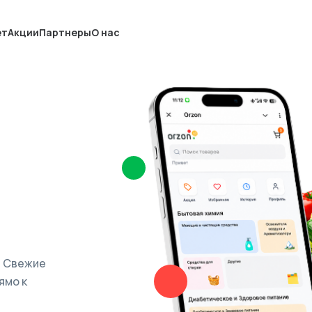
ет
Акции
Партнеры
О нас
. Свежие
ямо к