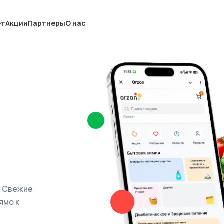
ет
Акции
Партнеры
О нас
. Свежие
ямо к