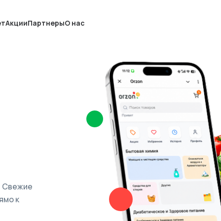
ет
Акции
Партнеры
О нас
. Свежие
ямо к