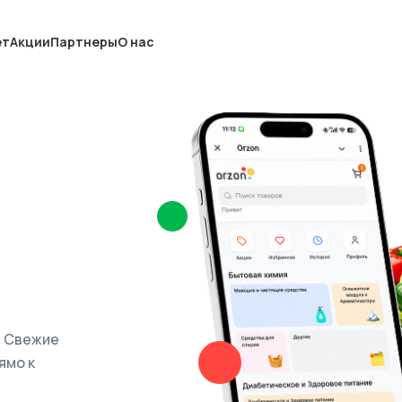
ет
Акции
Партнеры
О нас
. Свежие
ямо к