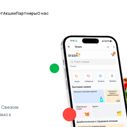
ет
Акции
Партнеры
О нас
. Свежие
ямо к