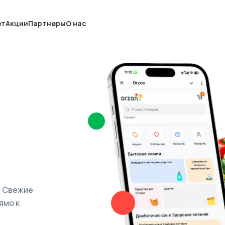
ет
Акции
Партнеры
О нас
. Свежие
ямо к