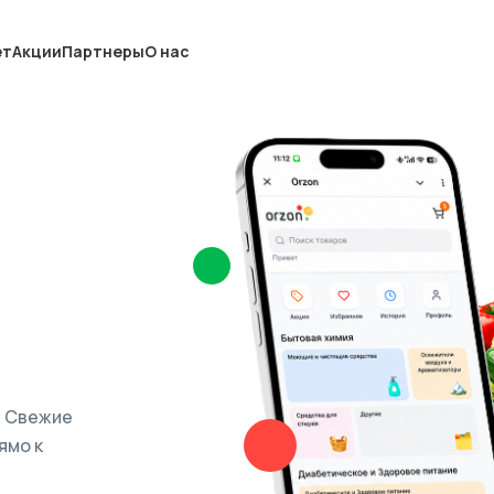
ет
Акции
Партнеры
О нас
. Свежие
ямо к