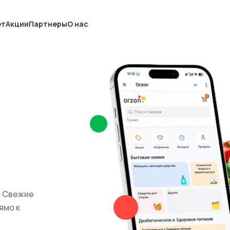
ет
Акции
Партнеры
О нас
. Свежие
ямо к