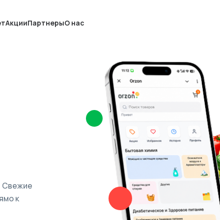
ет
Акции
Партнеры
О нас
. Свежие
ямо к