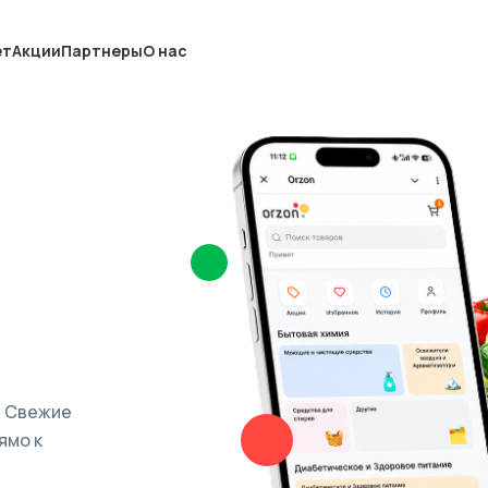
ет
Акции
Партнеры
О нас
. Свежие
ямо к