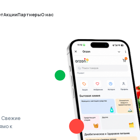
ет
Акции
Партнеры
О нас
. Свежие
ямо к