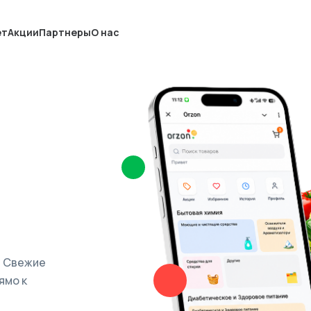
ет
Акции
Партнеры
О нас
. Свежие
ямо к