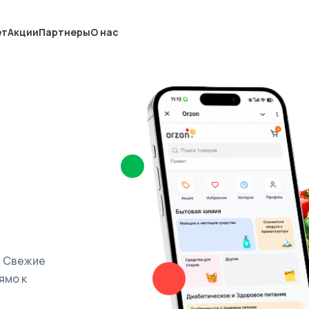
ет
Акции
Партнеры
О нас
. Свежие
ямо к