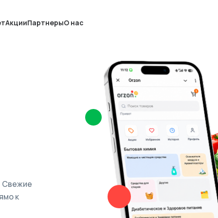
ет
Акции
Партнеры
О нас
. Свежие
ямо к