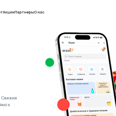
ет
Акции
Партнеры
О нас
. Свежие
ямо к